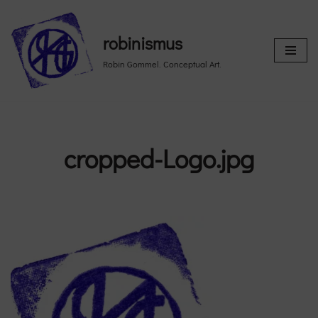
Skip
robinismus
to
Robin Gommel. Conceptual Art.
content
cropped-Logo.jpg