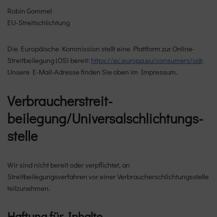
Robin Gommel
EU-Streitschlichtung
Die Europäische Kommission stellt eine Plattform zur Online-
Streitbeilegung (OS) bereit:
https://ec.europa.eu/consumers/odr
.
Unsere E-Mail-Adresse finden Sie oben im Impressum.
Verbraucher­streit­
beilegung/Universal­schlichtungs­
stelle
Wir sind nicht bereit oder verpflichtet, an
Streitbeilegungsverfahren vor einer Verbraucherschlichtungsstelle
teilzunehmen.
Haftung für Inhalte