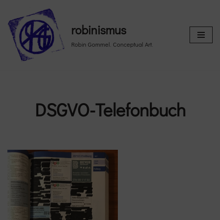
Skip
robinismus
to
Robin Gommel. Conceptual Art.
content
DSGVO-Telefonbuch