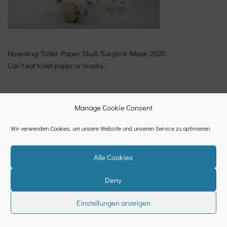
Hoarding: Toilet Paper, Skull, Surgical Mask; 2020.
Can’t eat toilet paper or masks.
Manage Cookie Consent
Wir verwenden Cookies, um unsere Website und unseren Service zu optimieren.
Alle Cookies
Deny
Datenschutzerklärung
Cookie-Richtlinie (EU)
Impressum
Einstellungen anzeigen
Neve
| Powered by
WordPress