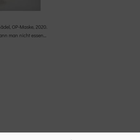
hädel, OP-Maske, 2020.
ann man nicht essen…