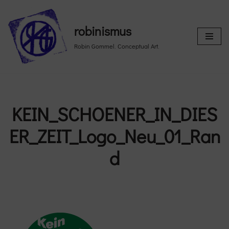
Skip
robinismus
to
Robin Gommel. Conceptual Art.
content
KEIN_SCHOENER_IN_DIES
ER_ZEIT_Logo_Neu_01_Ran
d