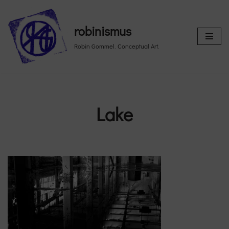
Skip
robinismus
to
Robin Gommel. Conceptual Art.
content
Lake