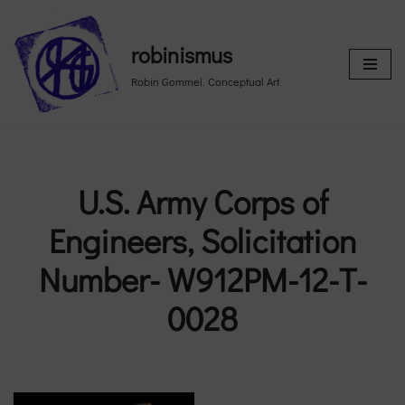
Skip
robinismus
to
Robin Gommel. Conceptual Art.
content
U.S. Army Corps of
Engineers, Solicitation
Number- W912PM-12-T-
0028