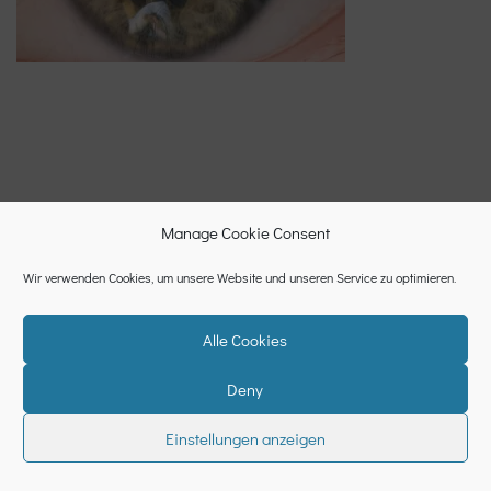
Manage Cookie Consent
Wir verwenden Cookies, um unsere Website und unseren Service zu optimieren.
Alle Cookies
Deny
Datenschutzerklärung
Cookie-Richtlinie (EU)
Impressum
Einstellungen anzeigen
Neve
| Powered by
WordPress